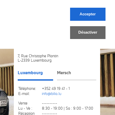
Accepter
tés
Jobs
Contact
FR/DE
Désactiver
Bilia
7, Rue Christophe Plantin
L-2339 Luxembourg
Luxembourg
Mersch
Téléphone:
+352 49 19 41 - 1
E-mail:
info@bilia.lu
Vente
----------
Lu - Ve :
8:30 - 19:00 | Sa : 9:00 - 17:00
Réception
----------