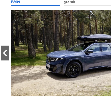
BMW
gratuit
départ
votre
tance
Vous
re de