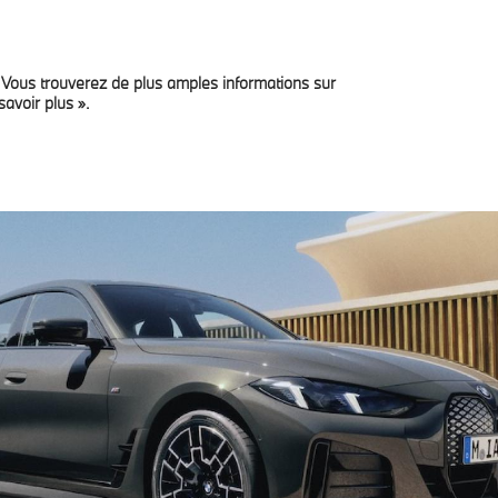
. Vous trouverez de plus amples informations sur
les
Service & Accessories
Leasing privé
Actuali
savoir plus ».
.