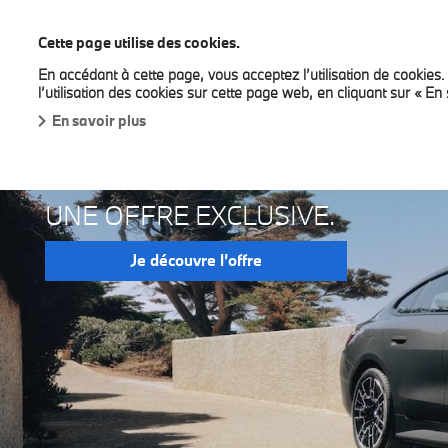
BMW Bilia
Cette page utilise des cookies.
En accédant à cette page, vous acceptez l’utilisation de cookies
Nouveaux modèles
Véhicules rapidement disponib
l’utilisation des cookies sur cette page web, en cliquant sur « En 
En savoir plus
BMW I4 M EDITION
UNE OFFRE EXCLUSIVE.
Je découvre l’offre