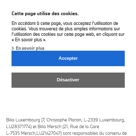
BMW Bilia
Cette page utilise des cookies.
En accédant à cette page, vous acceptez l’utilisation de
cookies. Vous trouverez de plus amples informations sur
l’utilisation des cookies sur cette page web, en cliquant sur
« En savoir plus ».
En savoir plus
POLITIQUE DE VIE PRIVÉE DES
Accepter
PAGES DE MÉDIAS SOCIAUX
(FACEBOOK, INSTAGRAM, LINKEDIN,
YOUTUBE, …) :
Désactiver
Version juillet 2026
Bilia Luxembourg (7, Christophe Plantin, L-2339 Luxembourg,
LU28371774) et Bilia Mersch (21, Rue de la Gare
L-7535 Mersch,LU21427047) sont responsables du contenu de