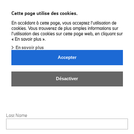
BMW Bilia
Cette page utilise des cookies.
En accédant à cette page, vous acceptez l’utilisation de
cookies. Vous trouverez de plus amples informations sur
l’utilisation des cookies sur cette page web, en cliquant sur
« En savoir plus ».
En savoir plus
THE BMW IX1 M EDITION PRIVATE
Accepter
LEASE.
The BMW iX1 eDrive20 for 335 € taxes included per month.
Désactiver
We will get back to you as soon as possible.
Last Name