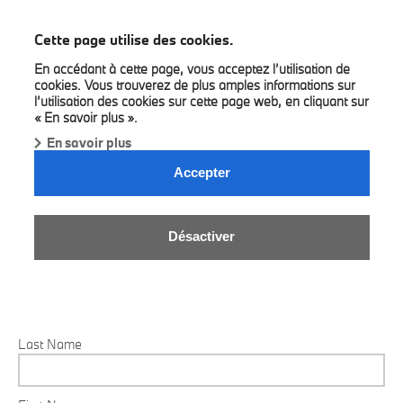
BMW Bilia
Cette page utilise des cookies.
En accédant à cette page, vous acceptez l’utilisation de
cookies. Vous trouverez de plus amples informations sur
l’utilisation des cookies sur cette page web, en cliquant sur
« En savoir plus ».
En savoir plus
THE BMW IX3 WITH PRIVATE LEASE.
Accepter
Drive 3 years with the BMW iX3 xDrive50 starting at €649/month,
including taxes !
Désactiver
We will contact you shortly
Last Name