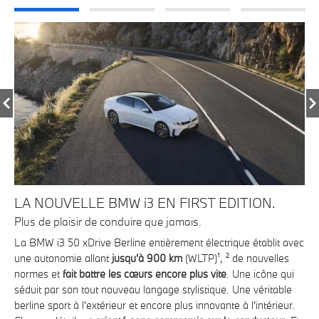
LA NOUVELLE BMW i3 EN FIRST EDITION.
P
PL
Plus de plaisir de conduire que jamais.
20
La BMW i3 50 xDrive Berline entièrement électrique établit avec
Ren
une autonomie allant
jusqu'à 900 km
(WLTP)¹, ² de nouvelles
 79
Ac
normes et
fait battre les cœurs encore plus vite
. Une icône qui
s
BMW
séduit par son tout nouveau langage stylistique. Une véritable
vél
berline sport à l'extérieur et encore plus innovante à l'intérieur.