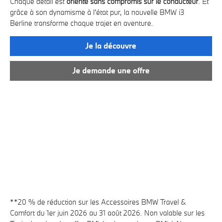
et 
Chaque détail est
orienté sans compromis sur le conducteur
. Et
u
vot
grâce à son dynamisme à l'état pur, la nouvelle BMW i3
ist
Berline transforme chaque trajet en aventure.
ous
Bé
jus
Je la découvre
Je demande une offre
**20 % de réduction sur les Accessoires BMW Travel
&
Comfort
du 1er juin 2026 au 31 août 2026. Non valable sur les