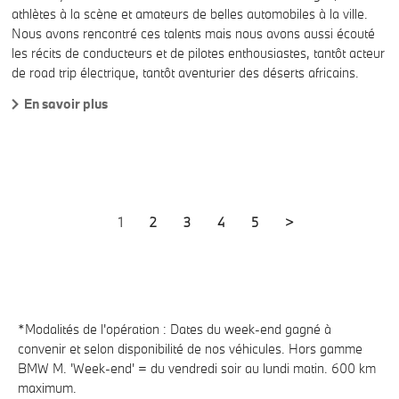
athlètes à la scène et amateurs de belles automobiles à la ville.
Nous avons rencontré ces talents mais nous avons aussi écouté
les récits de conducteurs et de pilotes enthousiastes, tantôt acteur
de road trip électrique, tantôt aventurier des déserts africains.
En savoir plus
Pagination
Current
1
Page
2
Page
3
Page
4
Page
5
Next
>
page
page
*Modalités de l'opération : Dates du week-end gagné à
convenir et selon disponibilité de nos véhicules. Hors gamme
BMW M. 'Week-end' = du vendredi soir au lundi matin. 600 km
maximum.