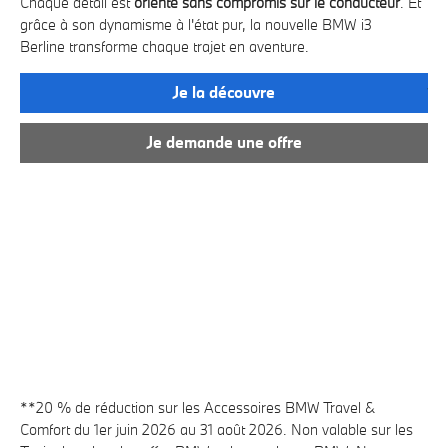
et 
Chaque détail est
orienté sans compromis sur le conducteur
. Et
u
vot
grâce à son dynamisme à l'état pur, la nouvelle BMW i3
ist
Berline transforme chaque trajet en aventure.
ous
Bé
jus
Je la découvre
Je demande une offre
**20 % de réduction sur les Accessoires BMW Travel
&
Comfort
du 1er juin 2026 au 31 août 2026. Non valable sur les