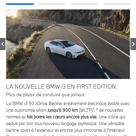
LA NOUVELLE BMW i3 EN FIRST EDITION.
P
PL
Plus de plaisir de conduire que jamais.
20
La BMW i3 50 xDrive Berline entièrement électrique établit avec
Ren
une autonomie allant
jusqu'à 900 km
(WLTP)¹, ² de nouvelles
 79
Ac
normes et
fait battre les cœurs encore plus vite
. Une icône qui
s
BMW
séduit par son tout nouveau langage stylistique. Une véritable
vél
berline sport à l'extérieur et encore plus innovante à l'intérieur.