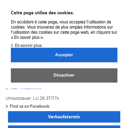
BMW Bilia Luxembourg
Cette page utilise des cookies.
En accédant à cette page, vous acceptez l’utilisation de
cookies. Vous trouverez de plus amples informations sur
l’utilisation des cookies sur cette page web, en cliquant sur
« En savoir plus ».
En savoir plus
BILIA LUXEMBOURG.
Accepter
7, Rue Christophe Plantin
L-2339 Luxemburg
Désactiver
Telefon: +352 49 19 41 1
E-mail:
info@bilia.lu
Umsatzsteuer: LU 28.37.17.74
Find us on Facebook
Verkaufstermin