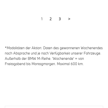
Pagination
Current
1
Seite
2
Seite
3
Next
>
page
page
*Modalitäten der Aktion: Daten des gewonnenen Wochenendes
nach Absprache und je nach Verfügbarkeit unserer Fahrzeuge.
Außerhalb der BMW M-Reihe. 'Wochenende' = von
Freitagabend bis Montagmorgen. Maximal 600 km.