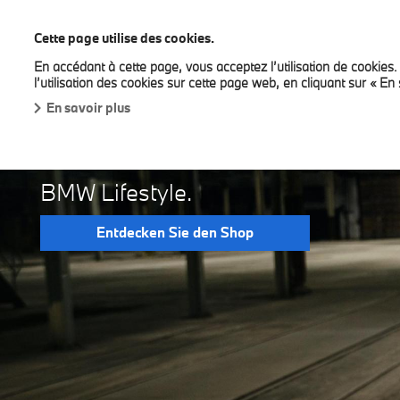
BMW Bilia Luxembourg
Cette page utilise des cookies.
En accédant à cette page, vous acceptez l’utilisation de cookies
Neue Modelle
Sofort verfügbare Neuwagen
D
l’utilisation des cookies sur cette page web, en cliquant sur « En 
En savoir plus
STILVOLL UNTER
BMW Lifestyle.
Entdecken Sie den Shop