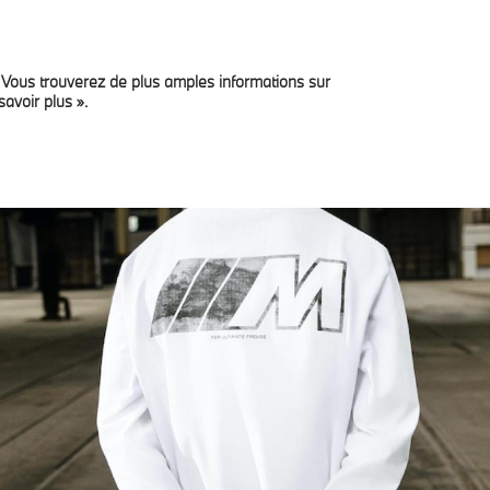
. Vous trouverez de plus amples informations sur
ienste
Private Lease
News
Jobs
Kontakt
savoir plus ».
WEGS.