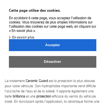
BMW Bilia Luxembourg
Cette page utilise des cookies.
En accédant à cette page, vous acceptez l’utilisation de
cookies. Vous trouverez de plus amples informations sur
l’utilisation des cookies sur cette page web, en cliquant sur
« En savoir plus ».
En savoir plus
Accepter
CERAMIC GUARD.
Désactiver
NOTRE NOUVEAU TRAITEMENT DE
PROTECTION.
Le traitement
Ceramic Guard
est la protection la plus aboutie
pour votre véhicule. Son hydrophobie importante rend difficile
l’accroche de l’eau et de la saleté. Il apporte également une
belle
brillance
et une
protection
efficace du vernis du véhicule
traité. En durcissant après l’application, la céramique forme une