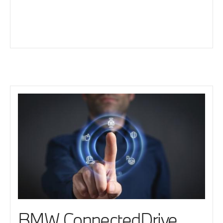
BMW ConnectedDrive