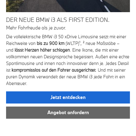
CK
DER NEUE BMW i3 ALS FIRST EDITION.
E
Mehr Fahrfreude als je zuvor.
20
ren
Die vollelektrische BMW i3 50 xDrive Limousine setzt mit einer
Mac
m
Reichweite von
bis zu 900 km
(WLTP)¹, ² neue Maßstäbe –
BM
ug
und
lässt Herzen höher schlagen
. Eine Ikone, die mit einer
Vo
e
vollkommen neuen Designsprache begeistert. Außen eine echte
zu 
Sportlimousine und innen noch innovativer denn je. Jedes Detail
und
ist
kompromisslos auf den Fahrer ausgerichtet
. Und mit seiner
um
puren Dynamik verwandelt der neue BMW i3 jede Fahrt in ein
Pro
Abenteuer.
 So
BM
Jetzt entdecken
Angebot anfordern
.
4/7