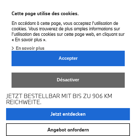
BMW Bilia Luxembourg
Cette page utilise des cookies.
En accédant à cette page, vous acceptez l’utilisation de
cookies. Vous trouverez de plus amples informations sur
l’utilisation des cookies sur cette page web, en cliquant sur
« En savoir plus ».
En savoir plus
Accepter
DER NEUE BMW I3 ALS
Désactiver
FIRST EDITION.
JETZT BESTELLBAR MIT BIS ZU 906 KM
REICHWEITE.
Jetzt entdecken
Angebot anfordern